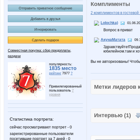
Комплименты
Отправить приватное сообщение
2 комплиментов в гостевой 
Добавить в друзья
Lolochka)
01.06.2
Игнорировать
Вопрос в приват
АкунаМатата
09.
Сделать подарок
Здравствуйте!Продай
Совместная покупка: сбор предоплаты,
юбилейном.там и хо
раздачи
Вы не авторизованы! Чтоб
популярность:
1835 место
рейтинг
7977
?
Метки лидеров
Привилегированный
пользователь
7
уровня
Интервью (1)
Статистика портрета:
сейчас просматривают портрет - 0
зарегистрированные пользователи
посетившие портрет за 7 дней - 0