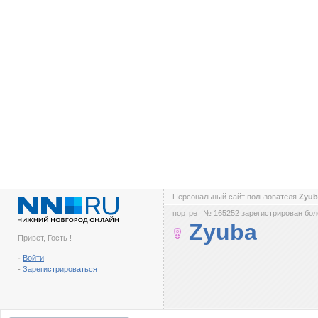
Персональный сайт пользователя
Zyu
портрет № 165252 зарегистрирован боле
Zyuba
Привет, Гость !
-
Войти
-
Зарегистрироваться