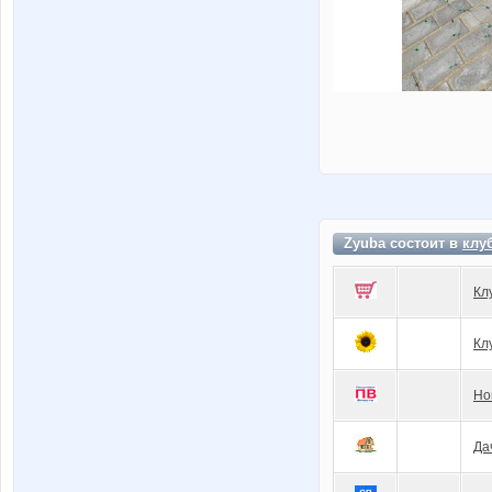
Zyuba состоит в
клу
Кл
Кл
Но
Да