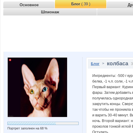
Блог
( 39 )
Основное
Др
Шпионаж
колбаса
>
Блог
3
Ингредиенты: -500 г кур
белка, -1 ч.л. соли, -1
Первый вариант: Курино
фарш. Затем добавить 
получилась однородная
закрутить концы. Сверх
так чтобы не проникла 
и варить 30-40 минут. 
ночь. Второй вариант: 
проколов тонкой иглой 
Портрет заполнен на 68 %
Остудить.