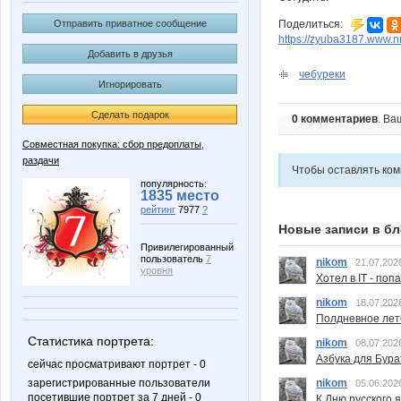
Отправить приватное сообщение
Поделиться:
https://zyuba3187.www.n
Добавить в друзья
чебуреки
Игнорировать
Сделать подарок
0 комментариев
. Ва
Совместная покупка: сбор предоплаты,
раздачи
Чтобы оставлять ко
популярность:
1835 место
рейтинг
7977
?
Новые записи в бл
Привилегированный
пользователь
7
nikom
21.07.202
уровня
Хотел в IT - поп
nikom
18.07.202
Полдневное лет
Статистика портрета:
nikom
08.07.202
Азбука для Бура
сейчас просматривают портрет - 0
зарегистрированные пользователи
nikom
05.06.202
посетившие портрет за 7 дней - 0
К Дню русского 