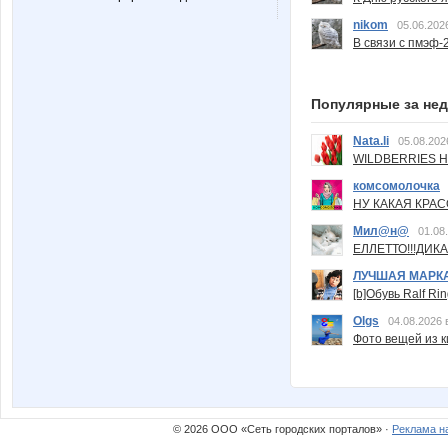
nikom
05.06.202
В связи с пмэф-
Популярные за не
Nata.li
05.08.202
WILDBERRIES Н
комсомолочка
НУ КАКАЯ КРАСОТ
Мил@н@
01.08
ЕЛЛЕТТО!!!ДИК
ЛУЧШАЯ МАРК
[b]Обувь Ralf Ri
Olgs
04.08.2026 
Фото вещей из ки
© 2026 ООО «Сеть городских порталов» ·
Реклама н