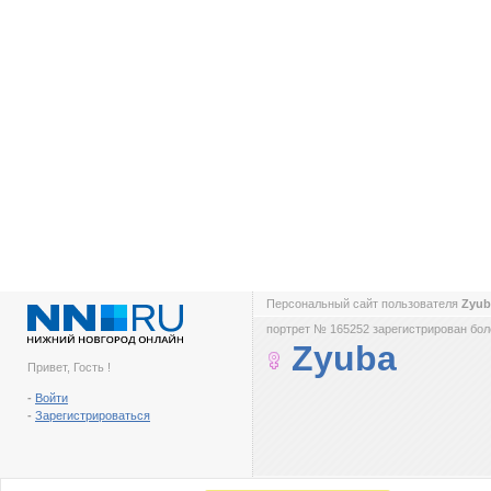
Персональный сайт пользователя
Zyu
портрет № 165252 зарегистрирован боле
Zyuba
Привет, Гость !
-
Войти
-
Зарегистрироваться